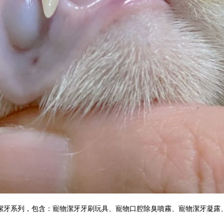
潔牙系列
，包含：
寵物潔牙牙刷玩具
、
寵物口腔除臭噴霧
、
寵物潔牙凝露