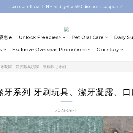
 free Finger Guard Anti-Bite Toothbrush🪥Spend $2,500 to get a 
 free Finger Guard Anti-Bite Toothbrush🪥Spend $2,500 to get a 
ELCOME” on your first purchase to get NTD.100 off orders ov
Join our official LINE and get a $50 discount coupon 🔗
優惠🔥
Unlock Freebies⚡
Pet Oral Care
Daily S
 free Finger Guard Anti-Bite Toothbrush🪥Spend $2,500 to get a 
s
Exclusive Overseas Promotions
Our story
潔牙凝露、口腔除臭噴霧、護齦軟毛牙刷
潔牙系列 牙刷玩具、潔牙凝露、
2023-08-11