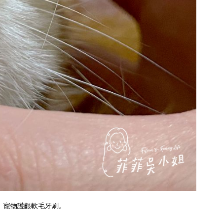
、
寵物護齦軟毛牙刷
。