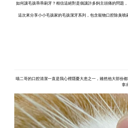
如何讓毛孩乖乖刷牙？相信這絕對是個讓許多飼主頭痛的問題，
這次來分享
小小毛孩
家的毛孩潔牙系列，包含
寵物口腔除臭噴
喵二哥的口腔清潔一直是我心裡隱憂大患之一，雖然他大部份都
拿