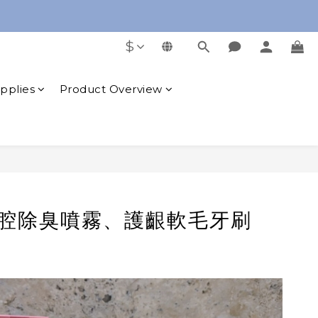
free Oral Cleaning Gel
free Oral Cleaning Gel
$
er NTD 1,000
upplies
Product Overview
free Oral Cleaning Gel
口腔除臭噴霧、護齦軟毛牙刷