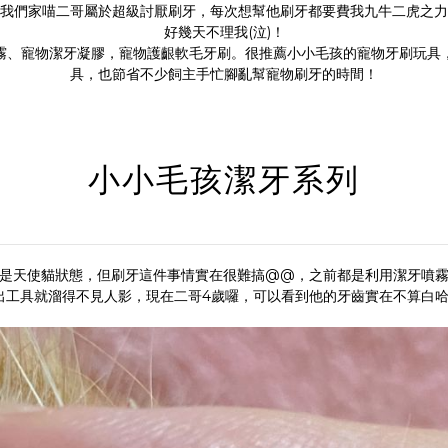
我們家喵二哥屬於超級討厭刷牙，每次想幫他刷牙都要費我九牛二虎之
好幾天不理我(泣)！
霧
、
寵物潔牙凝膠
，
寵物護齦軟毛牙刷
。很推薦小小毛孩的
寵物牙刷玩具
具，也節省不少飼主手忙腳亂幫寵物刷牙的時間！
小小毛孩潔牙系列
是天使貓狀態，但刷牙這件事情實在很難搞@@，之前都是利用潔牙噴
出工具就溜得不見人影，現在二哥4歲囉，可以看到他的牙齒實在不算白哈