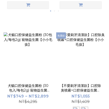
免運組
犬貓口腔保健益生菌粉 (30
【不愛刷牙清潔款】口腔除
包入/每包2g) 寵物益生菌
臭噴霧+口腔保健益生菌粉
【小小毛孩】
【小小毛孩】
NT$749 ~ NT$2,899
NT$1,055
NT$4,295
NT$1,409