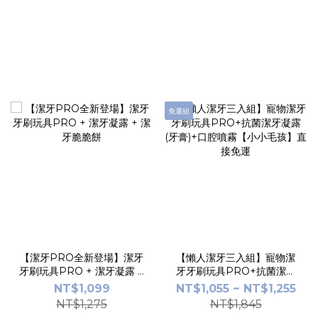
免運組
【潔牙PRO全新登場】潔牙
【懶人潔牙三入組】寵物潔
牙刷玩具PRO + 潔牙凝露 +
牙牙刷玩具PRO+抗菌潔牙
潔牙脆脆餅
凝露(牙膏)+口腔噴霧【小小
NT$1,099
NT$1,055 ~ NT$1,255
毛孩】直接免運
NT$1,275
NT$1,845