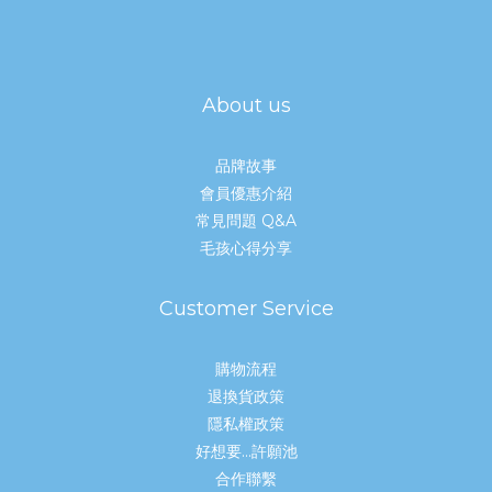
貓咪很會忍耐疼痛貓咪不像人類會主動表達牙痛。即使口腔已經不
舒服，很多貓咪仍然會正常吃飯，因此很容易讓飼主誤以為沒問
題。 2. 初期症狀不明顯早期貓牙周病症狀往往只有：口臭輕微牙齦
紅腫牙結石如果沒有仔細觀察，很容易被忽略。3. 很多人以為只是
About us
「年紀大」不少飼主會認為： 「老貓嘴巴臭很正常。」但其實，明
顯口臭通常代表口腔細菌已大量滋生，並不只是老化而已。 貓牙周
品牌故事
病不治療會怎樣？若長期不處理貓牙周病，可能出現以下問題：牙
會員優惠介紹
齒鬆動、脫落牙周組織受損後，牙齒會逐漸失去支撐。慢性疼痛即
常見問題 Q&A
使貓咪沒有表現出來，也可能長期處於不舒服狀態。食慾下降很多
毛孩心得分享
有貓牙周病的貓咪，會開始：不吃乾飼料咀嚼變慢偏愛軟食口腔感
染嚴重時可能出現流口水、化膿等問題。增加身體負擔長期口腔發
炎，也可能增加心臟、腎臟等器官負擔。因此，越早發現與保養越
Customer Service
重要。貓牙周病有哪些症狀？以下都是常見的貓牙周病症狀：明顯
口臭牙齦紅腫刷牙流血黃色牙結石不願意咬飼料吃飯速度變慢流口
購物流程
水頻繁舔嘴巴用單側咀嚼如果已經出現以上情況，建議盡快安排口
退換貨政策
腔檢查。如何預防貓牙周病？比起等到治療，日常預防其實更重
隱私權政策
要。1. 建立刷牙習慣刷牙仍然是目前預防貓牙周病最有效的方法之
好想要...許願池
一。建議使用：貓咪專用牙刷軟毛牙刷寵物潔牙凝露剛開始可先從
合作聯繫