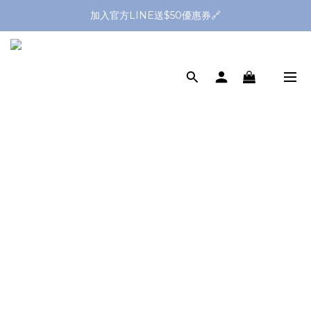
全館滿1299送平頭牙刷🪥滿2299送購物金$200
加入官方LINE送$50優惠券🔗
全館滿1299送平頭牙刷🪥滿2299送購物金$200