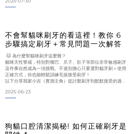
2025-07-30
不會幫貓咪刷牙的看這裡！教你 6
貓咪刷牙這條路真的很坎坷，但我總結了 3個親測有效的方法
步驟搞定刷牙＋常見問題一次解答
從「不給碰」到「主動配合」，推薦給所有刷牙挫敗中的家
🐱 為什麼幫貓咪刷牙這麼難？
長！
貓咪天性警戒，特別對嘴巴、爪子、肚子等部位非常敏感刷牙
這件事自然成為一項挑戰。不過別擔心只要選對貓牙刷＋使用
正確方式，你也能輕鬆訓練毛孩接受刷牙！
Step 1｜響片訓練，建立觸碰嘴巴的耐受度
以下分享我家小吉（實測主角）從討厭刷牙到默默接受的過
程，
2025-06-23
還有我自己實測有效的刷牙 6 步驟教學、推薦的貓口腔保健產
每天花幾分鐘，使用響片訓練的方式，讓貓咪習慣有人碰觸嘴
品，以及常見刷牙問題的解答。 - 🦷 實戰教學：6 步驟教你幫
巴周圍，當牠願意靠近、讓摸嘴角，就立刻響片＋獎勵。🟡 貼
貓咪刷牙Step 1. 利用「迷糊時刻」偷襲抓準剛睡醒、還迷糊的
心提醒 ：這階段重點是「習慣嘴
時機幫他刷牙，比較來不及反抗（真的超有用！）Step 2. 固
定頭部，手要穩刷
狗貓口腔清潔揭秘! 如何正確刷牙是