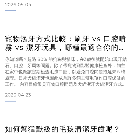
問題，而這些問題往往在初期並不容易被察覺。想要維持貓咪
2026-05-04
的口腔健康，不僅需要了解貓牙齒的構造與功能，也需要建立
正確的清潔習慣，並搭配合適的飲食管理，才能有效降低牙菌
斑與牙結石形成的機會。本篇文章將從「貓牙齒介紹」、「貓
牙齒清潔」以
寵物潔牙方式比較：刷牙 vs 口腔噴
霧 vs 潔牙玩具，哪種最適合你的毛
孩？
你知道嗎？超過 80% 的狗狗與貓咪，在3歲後就開始出現牙結
石、口腔、牙周等問題。除了帶寵物到獸醫健康檢查外，飼主
在家中也應該定期檢查毛孩口腔，以避免口腔問題拖延未即時
處理。日常犬貓潔牙也因此成為許多飼主幫毛孩作口腔保健的
工作。 內容目錄常見寵物口腔問題及犬貓潔牙犬貓潔牙方式百
百種寵物為什麼也需要潔牙?犬貓潔牙方式介紹犬貓潔牙方式效
2026-04-23
果比較寵物不肯刷牙怎麼辦?寵物潔牙結論看這裡
[寵物口腔問題及犬貓潔牙]
雖然市面上的犬貓潔牙方式日益漸多，毛孩口腔問題仍經常在
日常健康問題檢查中被遺漏。尤其是「
如何幫猛獸級的毛孩清潔牙齒呢？