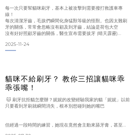
每一次只要幫貓咪刷牙，基本上被攻擊到需要撥打救護車專
線！
每次清潔牙齒，毛孩們瞬間化身猛獸等級的怪獸。也因太難刷
牙的關係，常常會忽略沒有顧及到牙齒，結論是荷包大空
沒有好好照顧牙齒的關係，醫生宣布需要拔牙 (晴天霹靂)
即使拔了牙，這群猛獸們還是無法幫他們刷牙，沒有好好刷牙
2025-11-24
的狀況，身上都出現一些牙臭味！現在... 推薦給所有刷牙挫敗
中的家長，我用 2種方法成功幫猛獸們清潔牙齒了。
方法1｜不喜歡刷牙的貓咪們【小小毛孩 酵素口腔除臭噴霧】
✅天然水果酵素+抗菌配方
✅保護牙齦不容易發炎
貓咪不給刷牙？ 教你三招讓貓咪乖
✅快
乖張嘴！
🐱 刷牙抗拒貓怎麼辦？妮妮的改變經驗我家的貓「妮妮」以前
只要看到牙刷就瞬間消失，根本別想碰到她的嘴巴
但經過一段時間的練習，她現在竟然會主動來舔牙膏，甚至期
待刷牙！