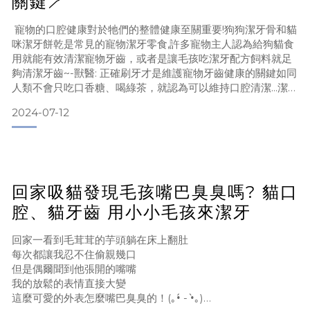
關鍵🪥
寵物的口腔健康對於牠們的整體健康至關重要!狗狗潔牙骨和貓
咪潔牙餅乾是常見的寵物潔牙零食,許多寵物主人認為給狗貓食
用就能有效清潔寵物牙齒，或者是讓毛孩吃潔牙配方飼料就足
夠清潔牙齒~-獸醫: 正確刷牙才是維護寵物牙齒健康的關鍵如同
人類不會只吃口香糖、喝綠茶，就認為可以維持口腔清潔...潔牙
骨和潔牙餅乾主要只能接觸到寵物牙齒的表面, 如同人類只吃口
2024-07-12
香糖但不刷牙的感覺，就可以理解!加上大多數寵物會迅速吞食
這些潔牙零食，大幅減少和牙齒的摩擦時間,也會降低潔牙效
果。 如果你家毛孩已經有口臭或牙垢、牙結石
回家吸貓發現毛孩嘴巴臭臭嗎? 貓口
腔、貓牙齒 用小小毛孩來潔牙
回家一看到毛茸茸的芋頭躺在床上翻肚
每次都讓我忍不住偷親幾口
但是偶爾聞到他張開的嘴嘴
我的放鬆的表情直接大變
這麼可愛的外表怎麼嘴巴臭臭的！(｡•́ - •̀｡)