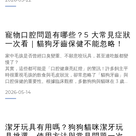
忍耐疼痛，因此很多飼主直到貓咪牙齒鬆動、食慾下降，才發
現原來是嚴重的貓牙周病。本篇文章將帶你了解：貓牙周病會
自己好嗎？貓牙周病初期症狀有哪些？不治療會怎樣？如何預
防貓牙周病惡化？幫助你提早守護毛孩口腔健康。
寵物口腔問題有哪些？5 大常見症狀
目錄什麼是貓牙周病？貓牙周病
一次看｜貓狗牙齒保健不能忽略！
家中毛孩是否曾經口臭變重、不願意咬玩具，甚至連吃飯都變
慢了？
其實，這些都可能是「口腔健康亮紅燈」的警訊！許多飼主平
時很重視毛孩的飲食與毛皮狀況，卻常忽略了「貓狗牙齒」與
口腔保健的重要性。根據臨床觀察，多數狗狗與貓咪在 3 歲
後，就可能出現不同程度的牙結石與牙周問題。如果沒有及早
2026-05-14
處理，不只會影響進食與生活品質，嚴重時甚至可能波及全身
健康。這篇文章帶你了解：
✔ 寵物常見口腔問題有哪些
✔ 貓狗牙齒出問題的 5 大症狀
✔ 日常該如何做好口腔保養
潔牙玩具有用嗎？狗狗貓咪潔牙玩
目錄為什麼貓狗牙齒保健這麼重要？寵物常見口腔問題
具挑選、使用方法與常見問題一次