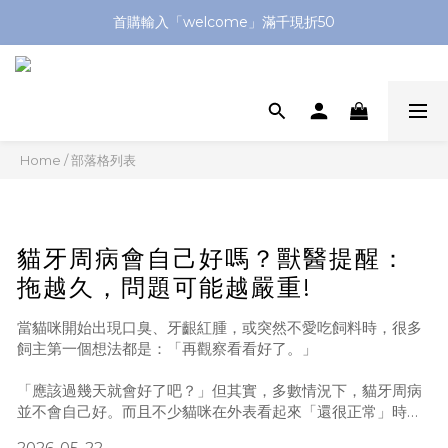
全館滿1299送平頭牙刷🪥滿2299送購物金$200
首購輸入「welcome」滿千現折50
加入官方LINE送$50優惠券🔗
全館滿1299送平頭牙刷🪥滿2299送購物金$200
Home
/
部落格列表
貓牙周病會自己好嗎？獸醫提醒：
拖越久，問題可能越嚴重!
當貓咪開始出現口臭、牙齦紅腫，或突然不愛吃飼料時，很多
飼主第一個想法都是：「再觀察看看好了。」
「應該過幾天就會好了吧？」但其實，多數情況下，貓牙周病
並不會自己好。而且不少貓咪在外表看起來「還很正常」時，
口腔內的發炎問題可能早已持續一段時間。由於貓咪天生很會
2026-05-22