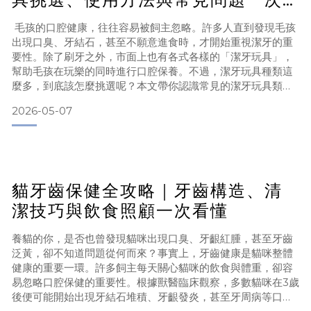
看
毛孩的口腔健康，往往容易被飼主忽略。許多人直到發現毛孩
出現口臭、牙結石，甚至不願意進食時，才開始重視潔牙的重
要性。除了刷牙之外，市面上也有各式各樣的「潔牙玩具」，
幫助毛孩在玩樂的同時進行口腔保養。不過，潔牙玩具種類這
麼多，到底該怎麼挑選呢？本文帶你認識常見的潔牙玩具類
型，幫助毛孩找到適合自己的潔牙方式。
2026-05-07
本篇將完整解析：潔牙玩具類型犬貓玩具的潔牙原理不同體型
如何挑選犬貓玩具狗狗與貓咪適合的犬貓玩具差異常見選購錯
誤與專業建議讓你一次搞懂「犬貓潔牙玩具」怎麼選最有效！
目錄為什麼需要潔牙犬貓玩具？
貓牙齒保健全攻略｜牙齒構造、清
潔技巧與飲食照顧一次看懂
養貓的你，是否也曾發現貓咪出現口臭、牙齦紅腫，甚至牙齒
泛黃，卻不知道問題從何而來？事實上，牙齒健康是貓咪整體
健康的重要一環。許多飼主每天關心貓咪的飲食與體重，卻容
易忽略口腔保健的重要性。根據獸醫臨床觀察，多數貓咪在3歲
後便可能開始出現牙結石堆積、牙齦發炎，甚至牙周病等口腔