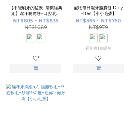
【不能刷牙的猛獸│清爽經典
寵物每日潔牙脆脆餅 Daily
組】潔牙脆脆餅+口腔噴霧
Bites【小小毛孩】
【小小毛孩】
NT$805 ~ NT$835
NT$365 ~ NT$750
NT$1,089
NT$979
看其他 1 個選項