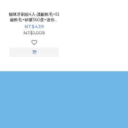
貓咪牙刷組4入-護齦軟毛+臼
齒軟毛+矽膠360度+迷你平
頭牙刷【小小毛孩】
NT$439
NT$1,009