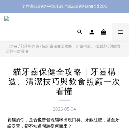
全館滿1299送平頭牙刷🪥滿2299送購物金$200
全館滿1299送平頭牙刷🪥滿2299送購物金$200
首購輸入「welcome」滿千現折50
加入官方LINE送$50優惠券🔗
全館滿1299送平頭牙刷🪥滿2299送購物金$200
Home
/
部落格列表
/
貓牙齒保健全攻略｜牙齒構造、清潔技巧與飲食
照顧一次看懂
貓牙齒保健全攻略｜牙齒構
造、清潔技巧與飲食照顧一次
看懂
2026-05-04
養貓的你，是否也曾發現貓咪出現口臭、牙齦紅腫，甚至牙
齒泛黃，卻不知道問題從何而來？