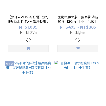
【潔牙PRO全新登場】潔牙
寵物蜂膠酵素口腔噴霧 清新
牙刷玩具PRO + 潔牙凝露 +
蜂膠 (120ml)【小小毛孩】
潔牙脆脆餅
NT$1,099
NT$475 ~ NT$805
NT$1,275
NT$1,165
免運組