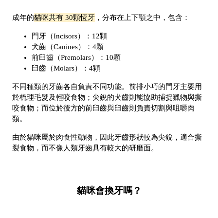
成年的
貓咪共有
30顆恆牙
，分布在上下顎之中，包含：
門牙（Incisors）：12顆
犬齒（Canines）：4顆
前臼齒（Premolars）：10顆
臼齒（Molars）：4顆
不同種類的牙齒各自負責不同功能。前排小巧的門牙主要用
於梳理毛髮及輕咬食物；尖銳的犬齒則能協助捕捉獵物與撕
咬食物；而位於後方的前臼齒與臼齒則負責切割與咀嚼肉
類。
由於貓咪屬於肉食性動物，因此牙齒形狀較為尖銳，適合撕
裂食物，而不像人類牙齒具有較大的研磨面。
貓咪會換牙嗎？