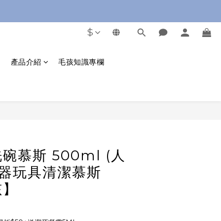
$
產品介紹
毛孩知識專欄
立即購買
慕斯 500ml (人
食器玩具清潔慕斯
孩】