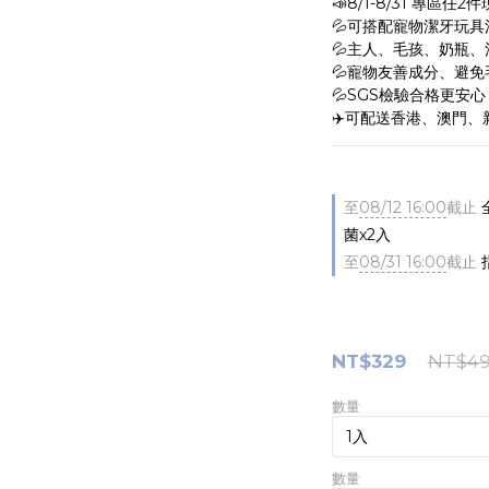
📣8/1-8/31 專區任
💦可搭配寵物潔牙玩具
💦主人、毛孩、奶瓶、
💦寵物友善成分、避
💦SGS檢驗合格更安心
✈️可配送香港、澳門、
至
08/12 16:00
截止
菌x2入
至
08/31 16:00
截止
NT$329
NT$4
數量
數量