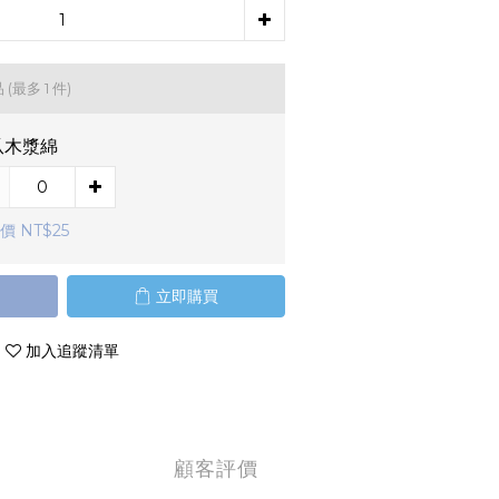
品
(最多 1 件)
爪木漿綿
價 NT$25
立即購買
加入追蹤清單
顧客評價