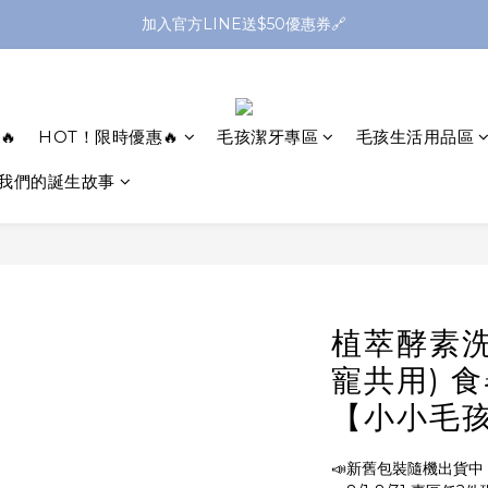
全館滿1299送平頭牙刷🪥滿2299送購物金$200
加入官方LINE送$50優惠券🔗
全館滿1299送平頭牙刷🪥滿2299送購物金$200
🔥
HOT！限時優惠🔥
毛孩潔牙專區
毛孩生活用品區
我們的誕生故事
植萃酵素洗碗
寵共用) 
【小小毛
📣新舊包裝隨機出貨中