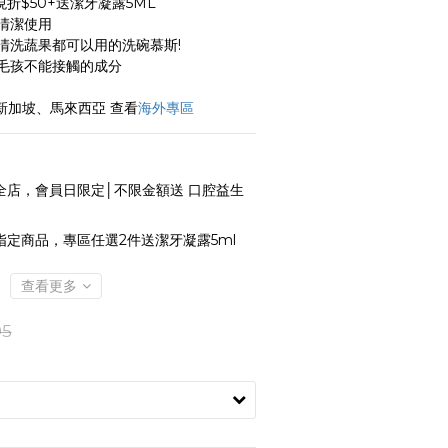
2件現折$50+送潔牙凝露5ML
清潔使用
清洗蔬果都可以用的洗碗慕斯! 
免毛孩不能接觸的成分
新加坡、馬來西亞 查看
海外專區
全店，會員日限定│不限金額送 口腔益生
指定商品，專區任選2件送潔牙凝露5ml
查看更多
95