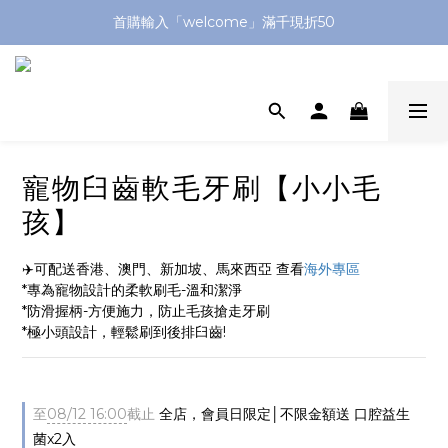
全館滿1299送平頭牙刷🪥滿2299送購物金$200
首購輸入「welcome」滿千現折50
加入官方LINE送$50優惠券🔗
全館滿1299送平頭牙刷🪥滿2299送購物金$200
寵物臼齒軟毛牙刷【小小毛
孩】
✈️可配送香港、澳門、新加坡、馬來西亞 查看
海外專區
*專為寵物設計的柔軟刷毛-溫和潔淨
*防滑握柄-方便施力，防止毛孩搶走牙刷
*極小頭設計，輕鬆刷到後排臼齒!
至
08/12 16:00
截止
全店，會員日限定│不限金額送 口腔益生
菌x2入