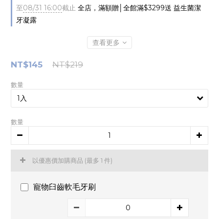
至
08/31 16:00
截止
全店，滿額贈│全館滿$3299送 益生菌潔
牙凝露
查看更多
NT$145
NT$219
數量
數量
以優惠價加購商品
(最多 1 件)
寵物臼齒軟毛牙刷