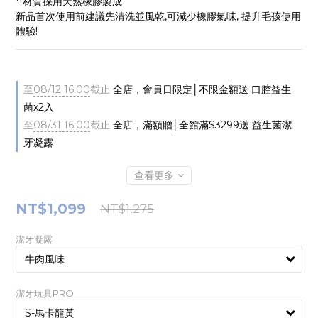
**材質採用天然橡膠製成
新品首次使用前建議先清洗並風乾,可減少橡膠氣味, 提升毛孩使用
體驗!
至
08/12 16:00
截止
全店，會員日限定│不限金額送 口腔益生
菌x2入
至
08/31 16:00
截止
全店，滿額贈│全館滿$3299送 益生菌潔
牙凝露
查看更多
NT$1,099
NT$1,275
潔牙凝露
潔牙玩具PRO