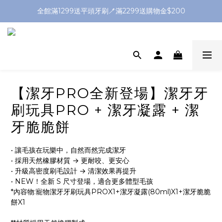
全館滿1299送平頭牙刷🪥滿2299送購物金$200
全館滿1299送平頭牙刷🪥滿2299送購物金$200
首購輸入「welcome」滿千現折50
加入官方LINE送$50優惠券🔗
全館滿1299送平頭牙刷🪥滿2299送購物金$200
【潔牙PRO全新登場】潔牙牙
刷玩具PRO + 潔牙凝露 + 潔
牙脆脆餅
• 讓毛孩在玩樂中，自然而然完成潔牙
• 採用天然橡膠材質 → 更耐咬、更安心
• 升級高密度刷毛設計 → 清潔效果再提升
• NEW！全新 S 尺寸登場，適合更多體型毛孩
*內容物:寵物潔牙牙刷玩具PROX1+潔牙凝露(80ml)X1+潔牙脆脆
餅X1