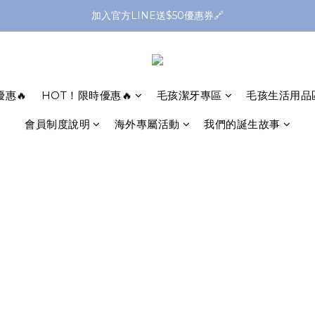
全館滿1299送平頭牙刷🪥滿2299送購物金$200
加入官方LINE送$50優惠券🔗
全館滿1299送平頭牙刷🪥滿2299送購物金$200
惠🔥
HOT！限時優惠🔥
毛孩潔牙專區
毛孩生活用品
會員制度說明
海外專屬活動
我們的誕生故事