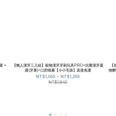
 +
【懶人潔牙三入組】寵物潔牙牙刷玩具PRO+抗菌潔牙凝
【基
露(牙膏)+口腔噴霧【小小毛孩】直接免運
物酵
NT$1,055 ~ NT$1,255
NT$1,845