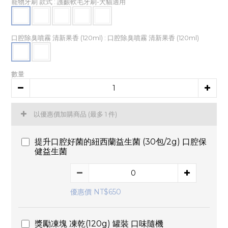
寵物牙刷 款式
: 護齦軟毛牙刷-犬貓適用
口腔除臭噴霧 清新果香 (120ml)
: 口腔除臭噴霧 清新果香 (120ml)
數量
以優惠價加購商品
(最多 1 件)
提升口腔好菌的紐西蘭益生菌 (30包/2g) 口腔保
健益生菌
優惠價 NT$650
獎勵凍塊 凍乾(120g) 罐裝 口味隨機