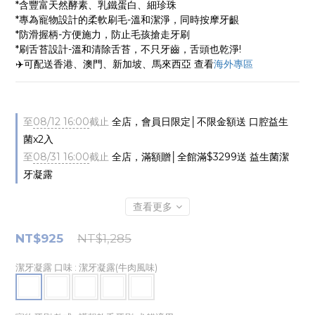
*含豐富天然酵素、乳鐵蛋白、細珍珠
*專為寵物設計的柔軟刷毛-溫和潔淨，同時按摩牙齦
*防滑握柄-方便施力，防止毛孩搶走牙刷
*刷舌苔設計-溫和清除舌苔，不只牙齒，舌頭也乾淨!
✈️可配送香港、澳門、新加坡、馬來西亞 查看
海外專區
至
08/12 16:00
截止
全店，會員日限定│不限金額送 口腔益生
菌x2入
至
08/31 16:00
截止
全店，滿額贈│全館滿$3299送 益生菌潔
牙凝露
查看更多
NT$925
NT$1,285
潔牙凝露 口味
: 潔牙凝露(牛肉風味)