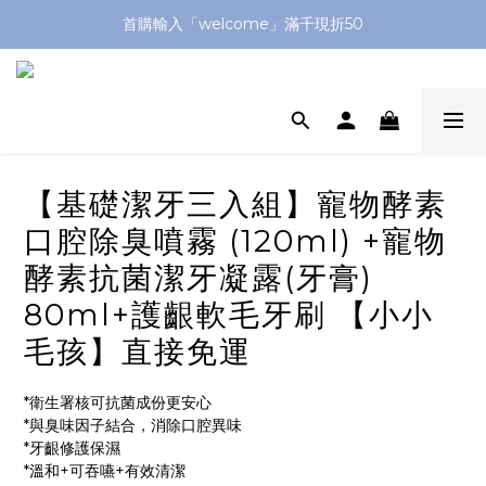
全館滿1299送平頭牙刷🪥滿2299送購物金$200
首購輸入「welcome」滿千現折50
加入官方LINE送$50優惠券🔗
全館滿1299送平頭牙刷🪥滿2299送購物金$200
【基礎潔牙三入組】寵物酵素
口腔除臭噴霧 (120ml) +寵物
酵素抗菌潔牙凝露(牙膏)
80ml+護齦軟毛牙刷 【小小
毛孩】直接免運
*衛生署核可抗菌成份更安心
*與臭味因子結合，消除口腔異味
*牙齦修護保濕
*溫和+可吞嚥+有效清潔