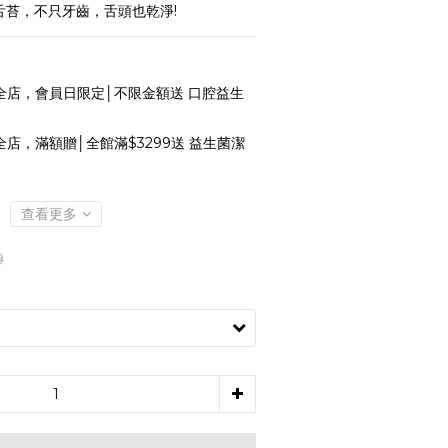
舌苔，不只牙齒，舌頭也乾淨!
全店，會員日限定│不限金額送 口腔益生
全店，滿額贈│全館滿$3299送 益生菌潔
查看更多
9