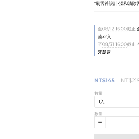
*刷舌苔設計-溫和清除
至
08/12 16:00
截止
菌x2入
至
08/31 16:00
截止
牙凝露
NT$145
NT$21
數量
數量