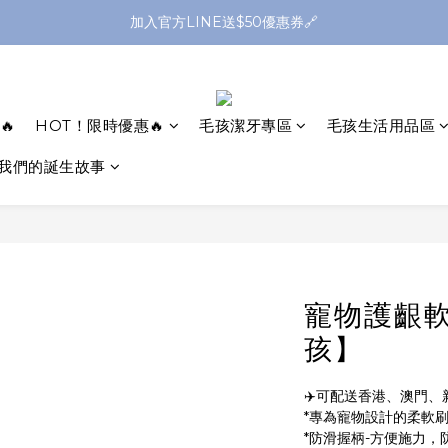
全館滿1299送平頭牙刷🪥滿2299送購物金$200
加入官方LINE送$50優惠券🔗
全館滿1299送平頭牙刷🪥滿2299送購物金$200
🔥
HOT！限時優惠🔥
毛孩潔牙專區
毛孩生活用品區
我們的誕生故事
寵物護齦
孩】
✈️可配送香港、澳門、
*專為寵物設計的柔軟
*防滑握柄-方便施力，