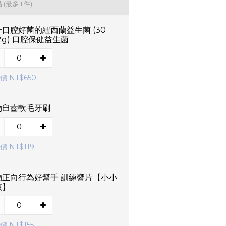
品
(最多 1 件)
口腔好菌的紐西蘭益生菌 (30
2g) 口腔保健益生菌
價 NT$650
物臼齒軟毛牙刷
價 NT$119
物正向行為好幫手 訓練響片【小小
孩】
 NT$155