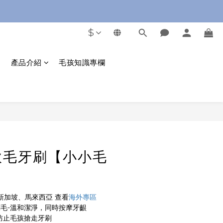
$
產品介紹
毛孩知識專欄
立即購買
軟毛牙刷【小小毛
新加坡、馬來西亞 查看
海外專區
刷毛-溫和潔淨，同時按摩牙齦
防止毛孩搶走牙刷