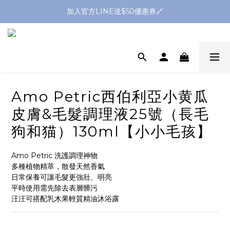
全館滿1299送平頭牙刷🪥滿2299送購物金$200
加入官方LINE送$50優惠券🔗
全館滿1299送平頭牙刷🪥滿2299送購物金$200
Amo Petric西伯利亞小黄瓜
皮膚&毛髮調理液25號（長毛
狗和猫）130ml【小小毛孩】
Amo Petric 洗護調理神物
多種植物精萃，散發天然香氣
日常保養可讓毛髮更強壯、明亮
平時使用需先除去表層髒污
汪汪可搭配乳木果輕質精油沐浴露