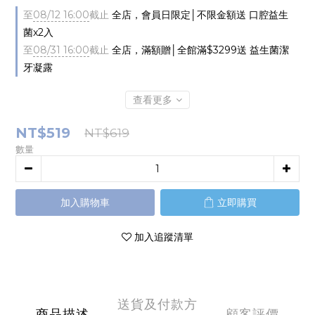
至
08/12 16:00
截止
全店，會員日限定│不限金額送 口腔益生
菌x2入
至
08/31 16:00
截止
全店，滿額贈│全館滿$3299送 益生菌潔
牙凝露
查看更多
NT$519
NT$619
數量
加入購物車
立即購買
加入追蹤清單
送貨及付款方
商品描述
顧客評價