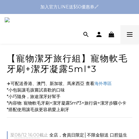
全館滿1299送平頭牙刷🪥滿2299送購物金$200
全館滿1299送平頭牙刷🪥滿2299送購物金$200
【寵物潔牙旅行組】寵物軟毛
牙刷+潔牙凝露5ml*3
✈️可配送香港、澳門、新加坡、馬來西亞 查看
海外專區
*小包裝讓毛孩嘗試喜歡的口味
*小巧隨身，旅途潔牙好幫手
*內容物: 寵物軟毛牙刷+潔牙凝露5ml*3+旅行袋+潔牙步驟小卡
*搭配使用讓毛孩更容易愛上刷牙
至
08/12 16:00
截止
全店，會員日限定│不限金額送 口腔益生