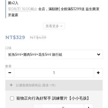
菌x2入
至
08/31 16:00
截止
全店，滿額贈│全館滿$3299送 益生菌潔
牙凝露
查看更多
NT$329
NT$439
口味
數量
以優惠價加購商品
(最多 1 件)
寵物正向行為好幫手 訓練響片【小小毛孩】