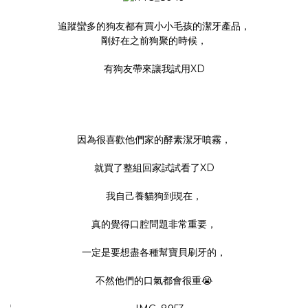
追蹤蠻多的狗友都有買
小小毛孩
的潔牙產品，
剛好在之前狗聚的時候，
有狗友帶來讓我試用XD
因為很喜歡他們家的
酵素潔牙噴霧
，
就買了整組回家試試看了XD
我自己養貓狗到現在，
真的覺得口腔問題非常重要，
一定是要想盡各種幫寶貝刷牙的，
不然他們的口氣都會很重😭