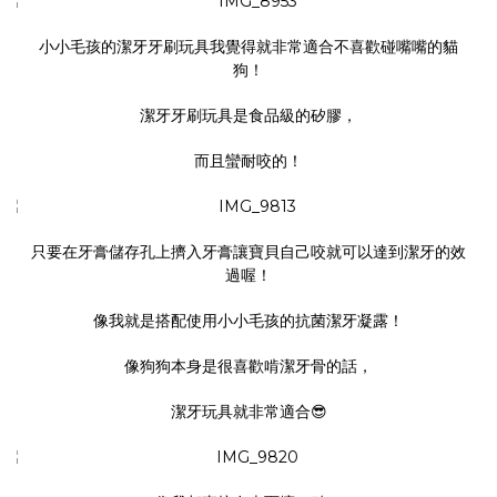
小小毛孩
的
潔牙牙刷玩具
我覺得就非常適合不喜歡碰嘴嘴的貓
狗！
潔牙牙刷玩具
是食品級的矽膠，
而且蠻耐咬的！
只要在牙膏儲存孔上擠入牙膏讓寶貝自己咬就可以達到潔牙的效
過喔！
像我就是搭配使用
小小毛孩
的
抗菌潔牙凝露
！
像狗狗本身是很喜歡啃潔牙骨的話，
潔牙玩具
就非常適合😎