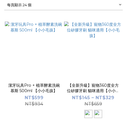
每頁顯示 24 個
潔牙玩具Pro + 植萃酵素洗碗
【全新升級】寵物360度全方
慕斯 500ml 【小小毛孩】
位矽膠牙刷 貓咪適用【小小毛
孩】
NT$599
NT$145 ~ NT$329
NT$934
NT$659