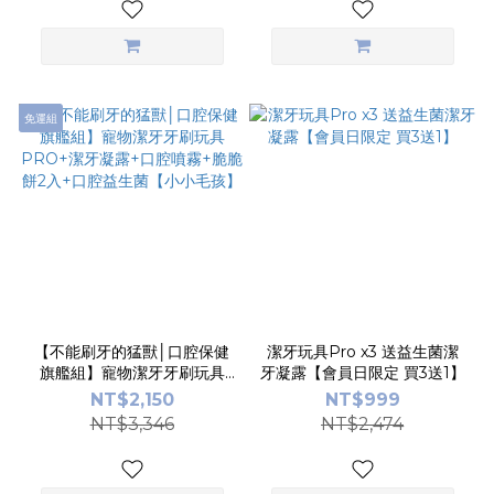
免運組
【不能刷牙的猛獸│口腔保健
潔牙玩具Pro x3 送益生菌潔
旗艦組】寵物潔牙牙刷玩具
牙凝露【會員日限定 買3送1】
PRO+潔牙凝露+口腔噴霧
NT$2,150
NT$999
+脆脆餅2入+口腔益生菌【小
NT$3,346
NT$2,474
小毛孩】