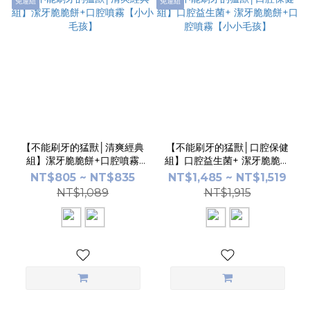
免運組
免運組
【不能刷牙的猛獸│清爽經典
【不能刷牙的猛獸│口腔保健
組】潔牙脆脆餅+口腔噴霧
組】口腔益生菌+ 潔牙脆脆餅
【小小毛孩】
+口腔噴霧【小小毛孩】
NT$805 ~ NT$835
NT$1,485 ~ NT$1,519
NT$1,089
NT$1,915