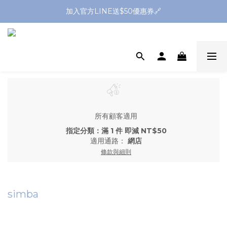
全館滿1299送平頭牙刷🪥滿2299送購物金$200
加入官方LINE送$50優惠券🔗
全館滿1299送平頭牙刷🪥滿2299送購物金$200
所有顧客適用
指定分類：滿 1 件 即減 NT$50
適用通路：
網店
條款與細則
simba