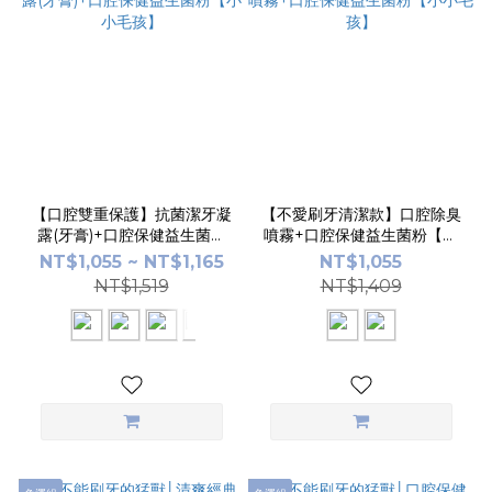
【口腔雙重保護】抗菌潔牙凝
【不愛刷牙清潔款】口腔除臭
露(牙膏)+口腔保健益生菌粉
噴霧+口腔保健益生菌粉【小
【小小毛孩】
小毛孩】
NT$1,055 ~ NT$1,165
NT$1,055
NT$1,519
NT$1,409