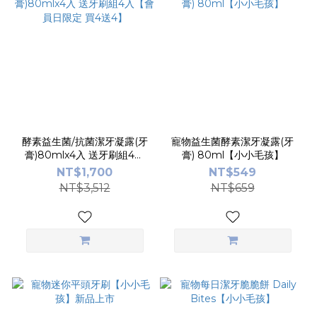
酵素益生菌/抗菌潔牙凝露(牙
寵物益生菌酵素潔牙凝露(牙
膏)80mlx4入 送牙刷組4入
膏) 80ml【小小毛孩】
【會員日限定 買4送4】
NT$1,700
NT$549
NT$3,512
NT$659