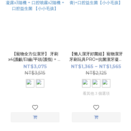
【寵物全方位潔牙】 牙刷
【懶人潔牙好菌組】寵物潔牙
x4(護齦/臼齒/平頭/護指) + 潔
牙刷玩具PRO+抗菌潔牙凝露
牙凝露x3隨機 + 口腔噴霧x2
(牙膏)+口腔益生菌【小小毛
NT$3,075
NT$1,365 ~ NT$1,565
隨機 + 口腔益生菌 【小小毛
孩】
NT$3,515
NT$2,125
孩】
看其他 3 個選項