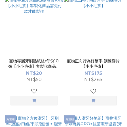
寵物專屬牙刷貼紙組/每份10
寵物正向行為好幫手 訓練響片
張【小小毛孩】客製化商品需
【小小毛孩】
先付款才能製作
NT$20
NT$175
NT$50
NT$285
免運組
免運組